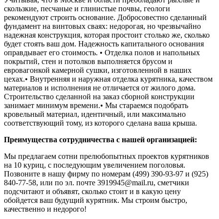
скользкие, песчаные и глинистые почвы, геологи
рекомендуют строить основание. Добросовестно сделанный
фундамент на винтовых сваях: недорогая, но чрезвычайно
надежная конструкция, которая простоит столько же, сколько
будет стоять ваш дом. Надежность капитального основания
оправдывает его стоимость.
• Отделка полов и напольных
покрытий, стен и потолков выполняется брусом и
евровагонкой камерной сушки, изготовленной в наших
цехах.
• Внутренняя и наружная отделка курятника, качеством
материалов и исполнения не отличается от жилого дома.
Строительство сделанной на заказ сборной конструкции
занимает минимум времени.
• Мы стараемся подобрать
кровельный материал, идентичный, или максимально
соответствующий тому, из которого сделана ваша крыша.
Преимущества сотрудничества с нашей организацией:
Мы предлагаем сотни прелюбопытных проектов курятников
на 10 куриц, с последующим увеличением поголовья.
Позвоните в нашу фирму по номерам (499) 390-93-97 и (925)
840-77-58, или по эл. почте 3919945@mail.ru, сметчики
подсчитают и объявят, сколько стоит и в какую цену
обойдется ваш будущий курятник. Мы строим быстро,
качественно и недорого!