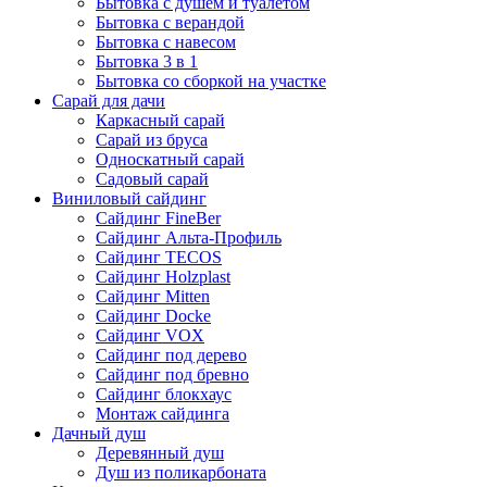
Бытовка с душем и туалетом
Бытовка с верандой
Бытовка с навесом
Бытовка 3 в 1
Бытовка со сборкой на участке
Сарай для дачи
Каркасный сарай
Сарай из бруса
Односкатный сарай
Садовый сарай
Виниловый сайдинг
Сайдинг FineBer
Сайдинг Альта-Профиль
Сайдинг TECOS
Сайдинг Holzplast
Сайдинг Mitten
Сайдинг Docke
Сайдинг VOX
Сайдинг под дерево
Сайдинг под бревно
Сайдинг блокхаус
Монтаж сайдинга
Дачный душ
Деревянный душ
Душ из поликарбоната