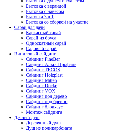
Бытовка с душем и туалетом
Бытовка с верандой
Бытовка с навесом
Бытовка 3 в 1
Бытовка со сборкой на участке
Сарай для дачи
Каркасный сарай
Сарай из бруса
Односкатный сарай
Садовый сарай
Виниловый сайдинг
Сайдинг FineBer
Сайдинг Альта-Профиль
Сайдинг TECOS
Сайдинг Holzplast
Сайдинг Mitten
Сайдинг Docke
Сайдинг VOX
Сайдинг под дерево
Сайдинг под бревно
Сайдинг блокхаус
Монтаж сайдинга
Дачный душ
Деревянный душ
Душ из поликарбоната