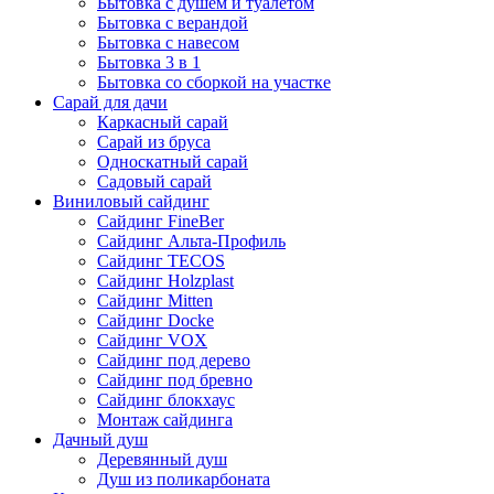
Бытовка с душем и туалетом
Бытовка с верандой
Бытовка с навесом
Бытовка 3 в 1
Бытовка со сборкой на участке
Сарай для дачи
Каркасный сарай
Сарай из бруса
Односкатный сарай
Садовый сарай
Виниловый сайдинг
Сайдинг FineBer
Сайдинг Альта-Профиль
Сайдинг TECOS
Сайдинг Holzplast
Сайдинг Mitten
Сайдинг Docke
Сайдинг VOX
Сайдинг под дерево
Сайдинг под бревно
Сайдинг блокхаус
Монтаж сайдинга
Дачный душ
Деревянный душ
Душ из поликарбоната