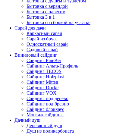
Бытовка с душем и туалетом
Бытовка с верандой
Бытовка с навесом
Бытовка 3 в 1
Бытовка со сборкой на участке
Сарай для дачи
Каркасный сарай
Сарай из бруса
Односкатный сарай
Садовый сарай
Виниловый сайдинг
Сайдинг FineBer
Сайдинг Альта-Профиль
Сайдинг TECOS
Сайдинг Holzplast
Сайдинг Mitten
Сайдинг Docke
Сайдинг VOX
Сайдинг под дерево
Сайдинг под бревно
Сайдинг блокхаус
Монтаж сайдинга
Дачный душ
Деревянный душ
Душ из поликарбоната