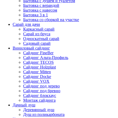
Бытовка с душем и туалетом
Бытовка с верандой
Бытовка с навесом
Бытовка 3 в 1
Бытовка со сборкой на участке
Сарай для дачи
Каркасный сарай
Сарай из бруса
Односкатный сарай
Садовый сарай
Виниловый сайдинг
Сайдинг FineBer
Сайдинг Альта-Профиль
Сайдинг TECOS
Сайдинг Holzplast
Сайдинг Mitten
Сайдинг Docke
Сайдинг VOX
Сайдинг под дерево
Сайдинг под бревно
Сайдинг блокхаус
Монтаж сайдинга
Дачный душ
Деревянный душ
Душ из поликарбоната