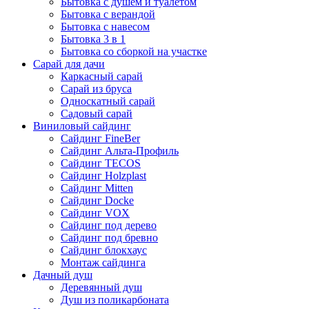
Бытовка с душем и туалетом
Бытовка с верандой
Бытовка с навесом
Бытовка 3 в 1
Бытовка со сборкой на участке
Сарай для дачи
Каркасный сарай
Сарай из бруса
Односкатный сарай
Садовый сарай
Виниловый сайдинг
Сайдинг FineBer
Сайдинг Альта-Профиль
Сайдинг TECOS
Сайдинг Holzplast
Сайдинг Mitten
Сайдинг Docke
Сайдинг VOX
Сайдинг под дерево
Сайдинг под бревно
Сайдинг блокхаус
Монтаж сайдинга
Дачный душ
Деревянный душ
Душ из поликарбоната