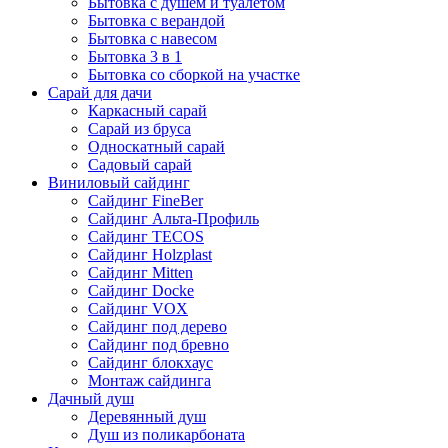
Бытовка с душем и туалетом
Бытовка с верандой
Бытовка с навесом
Бытовка 3 в 1
Бытовка со сборкой на участке
Сарай для дачи
Каркасный сарай
Сарай из бруса
Односкатный сарай
Садовый сарай
Виниловый сайдинг
Сайдинг FineBer
Сайдинг Альта-Профиль
Сайдинг TECOS
Сайдинг Holzplast
Сайдинг Mitten
Сайдинг Docke
Сайдинг VOX
Сайдинг под дерево
Сайдинг под бревно
Сайдинг блокхаус
Монтаж сайдинга
Дачный душ
Деревянный душ
Душ из поликарбоната