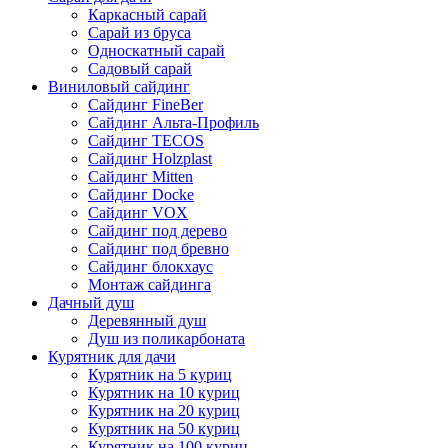
Каркасный сарай
Сарай из бруса
Односкатный сарай
Садовый сарай
Виниловый сайдинг
Сайдинг FineBer
Сайдинг Альта-Профиль
Сайдинг TECOS
Сайдинг Holzplast
Сайдинг Mitten
Сайдинг Docke
Сайдинг VOX
Сайдинг под дерево
Сайдинг под бревно
Сайдинг блокхаус
Монтаж сайдинга
Дачный душ
Деревянный душ
Душ из поликарбоната
Курятник для дачи
Курятник на 5 куриц
Курятник на 10 куриц
Курятник на 20 куриц
Курятник на 50 куриц
Курятник на 100 куриц