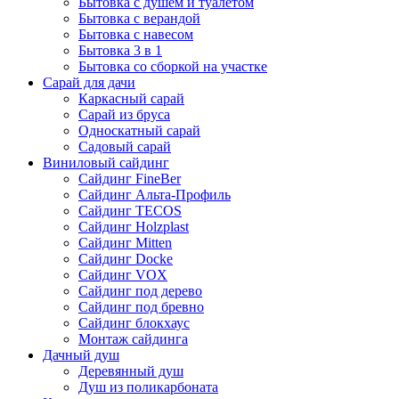
Бытовка с душем и туалетом
Бытовка с верандой
Бытовка с навесом
Бытовка 3 в 1
Бытовка со сборкой на участке
Сарай для дачи
Каркасный сарай
Сарай из бруса
Односкатный сарай
Садовый сарай
Виниловый сайдинг
Сайдинг FineBer
Сайдинг Альта-Профиль
Сайдинг TECOS
Сайдинг Holzplast
Сайдинг Mitten
Сайдинг Docke
Сайдинг VOX
Сайдинг под дерево
Сайдинг под бревно
Сайдинг блокхаус
Монтаж сайдинга
Дачный душ
Деревянный душ
Душ из поликарбоната