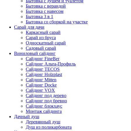
Бытовка с душем и туалетом
Бытовка с верандой
Бытовка с навесом
Бытовка 3 в 1
Бытовка со сборкой на участке
Сарай для дачи
Каркасный сарай
Сарай из бруса
Односкатный сарай
Садовый сарай
Виниловый сайдинг
Сайдинг FineBer
Сайдинг Альта-Профиль
Сайдинг TECOS
Сайдинг Holzplast
Сайдинг Mitten
Сайдинг Docke
Сайдинг VOX
Сайдинг под дерево
Сайдинг под бревно
Сайдинг блокхаус
Монтаж сайдинга
Дачный душ
Деревянный душ
Душ из поликарбоната