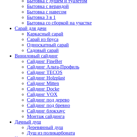
Бытовка с душем и туалетом
Бытовка с верандой
Бытовка с навесом
Бытовка 3 в 1
Бытовка со сборкой на участке
Сарай для дачи
Каркасный сарай
Сарай из бруса
Односкатный сарай
Садовый сарай
Виниловый сайдинг
Сайдинг FineBer
Сайдинг Альта-Профиль
Сайдинг TECOS
Сайдинг Holzplast
Сайдинг Mitten
Сайдинг Docke
Сайдинг VOX
Сайдинг под дерево
Сайдинг под бревно
Сайдинг блокхаус
Монтаж сайдинга
Дачный душ
Деревянный душ
Душ из поликарбоната