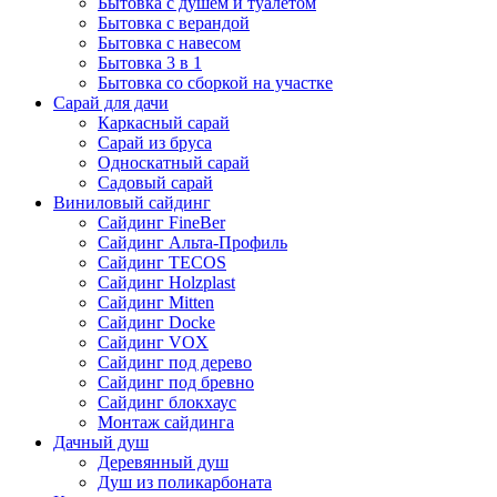
Бытовка с душем и туалетом
Бытовка с верандой
Бытовка с навесом
Бытовка 3 в 1
Бытовка со сборкой на участке
Сарай для дачи
Каркасный сарай
Сарай из бруса
Односкатный сарай
Садовый сарай
Виниловый сайдинг
Сайдинг FineBer
Сайдинг Альта-Профиль
Сайдинг TECOS
Сайдинг Holzplast
Сайдинг Mitten
Сайдинг Docke
Сайдинг VOX
Сайдинг под дерево
Сайдинг под бревно
Сайдинг блокхаус
Монтаж сайдинга
Дачный душ
Деревянный душ
Душ из поликарбоната