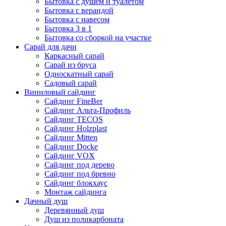
Бытовка с душем и туалетом
Бытовка с верандой
Бытовка с навесом
Бытовка 3 в 1
Бытовка со сборкой на участке
Сарай для дачи
Каркасный сарай
Сарай из бруса
Односкатный сарай
Садовый сарай
Виниловый сайдинг
Сайдинг FineBer
Сайдинг Альта-Профиль
Сайдинг TECOS
Сайдинг Holzplast
Сайдинг Mitten
Сайдинг Docke
Сайдинг VOX
Сайдинг под дерево
Сайдинг под бревно
Сайдинг блокхаус
Монтаж сайдинга
Дачный душ
Деревянный душ
Душ из поликарбоната