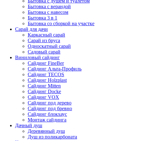
Бытовка с душем и туалетом
Бытовка с верандой
Бытовка с навесом
Бытовка 3 в 1
Бытовка со сборкой на участке
Сарай для дачи
Каркасный сарай
Сарай из бруса
Односкатный сарай
Садовый сарай
Виниловый сайдинг
Сайдинг FineBer
Сайдинг Альта-Профиль
Сайдинг TECOS
Сайдинг Holzplast
Сайдинг Mitten
Сайдинг Docke
Сайдинг VOX
Сайдинг под дерево
Сайдинг под бревно
Сайдинг блокхаус
Монтаж сайдинга
Дачный душ
Деревянный душ
Душ из поликарбоната