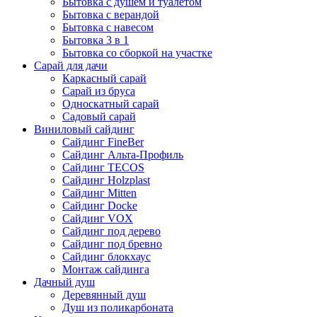
Бытовка с душем и туалетом
Бытовка с верандой
Бытовка с навесом
Бытовка 3 в 1
Бытовка со сборкой на участке
Сарай для дачи
Каркасный сарай
Сарай из бруса
Односкатный сарай
Садовый сарай
Виниловый сайдинг
Сайдинг FineBer
Сайдинг Альта-Профиль
Сайдинг TECOS
Сайдинг Holzplast
Сайдинг Mitten
Сайдинг Docke
Сайдинг VOX
Сайдинг под дерево
Сайдинг под бревно
Сайдинг блокхаус
Монтаж сайдинга
Дачный душ
Деревянный душ
Душ из поликарбоната