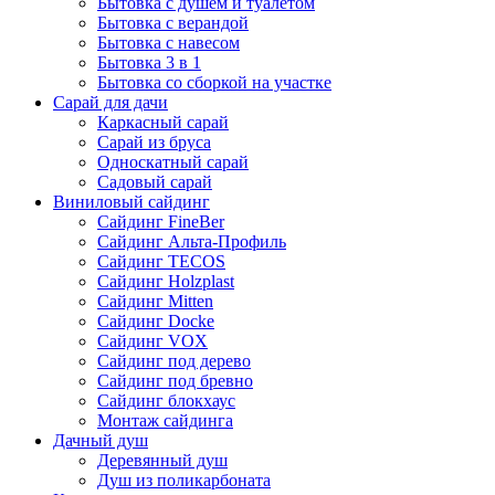
Бытовка с душем и туалетом
Бытовка с верандой
Бытовка с навесом
Бытовка 3 в 1
Бытовка со сборкой на участке
Сарай для дачи
Каркасный сарай
Сарай из бруса
Односкатный сарай
Садовый сарай
Виниловый сайдинг
Сайдинг FineBer
Сайдинг Альта-Профиль
Сайдинг TECOS
Сайдинг Holzplast
Сайдинг Mitten
Сайдинг Docke
Сайдинг VOX
Сайдинг под дерево
Сайдинг под бревно
Сайдинг блокхаус
Монтаж сайдинга
Дачный душ
Деревянный душ
Душ из поликарбоната