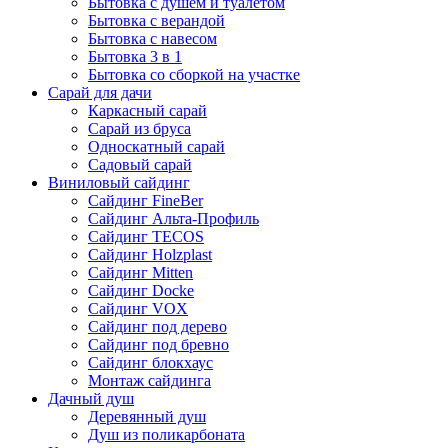
Бытовка с душем и туалетом
Бытовка с верандой
Бытовка с навесом
Бытовка 3 в 1
Бытовка со сборкой на участке
Сарай для дачи
Каркасный сарай
Сарай из бруса
Односкатный сарай
Садовый сарай
Виниловый сайдинг
Сайдинг FineBer
Сайдинг Альта-Профиль
Сайдинг TECOS
Сайдинг Holzplast
Сайдинг Mitten
Сайдинг Docke
Сайдинг VOX
Сайдинг под дерево
Сайдинг под бревно
Сайдинг блокхаус
Монтаж сайдинга
Дачный душ
Деревянный душ
Душ из поликарбоната