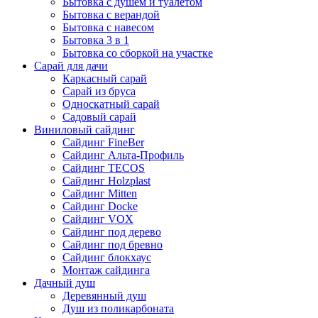
Бытовка с душем и туалетом
Бытовка с верандой
Бытовка с навесом
Бытовка 3 в 1
Бытовка со сборкой на участке
Сарай для дачи
Каркасный сарай
Сарай из бруса
Односкатный сарай
Садовый сарай
Виниловый сайдинг
Сайдинг FineBer
Сайдинг Альта-Профиль
Сайдинг TECOS
Сайдинг Holzplast
Сайдинг Mitten
Сайдинг Docke
Сайдинг VOX
Сайдинг под дерево
Сайдинг под бревно
Сайдинг блокхаус
Монтаж сайдинга
Дачный душ
Деревянный душ
Душ из поликарбоната